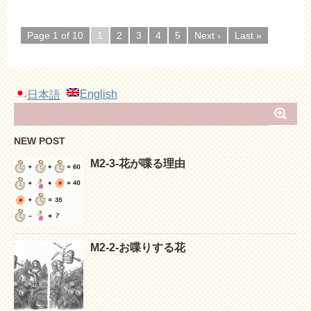
Page 1 of 10
1
2
3
4
5
Next ›
Last »
English
日本語
NEW POST
M2-3-花が喋る理由
M2-2-お喋りする花