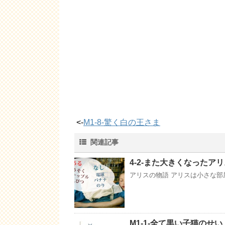
<-
M1-8-驚く白の王さま
関連記事
4-2-また大きくなったア
アリスの物語 アリスは小さな部
M1-1-全て黒い子猫のせい