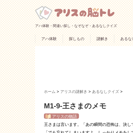
アハ体験・間違い探し・なぞなぞ・あるなしクイズ
アハ体験
探しもの
謎解き
あるな
ホーム
>
アリスの謎解き
>
あるなしクイズ
>
M1-9-王さまのメモ
アリスの物語
王さまは言います。「あの瞬間の恐怖は、決し
「でも忘れてしまいますよ、しっかりメモをし