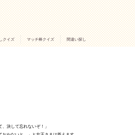
しクイズ
マッチ棒クイズ
間違い探し
て、決して忘れないぞ！」
ておかないと。」と女王さまは答えます。