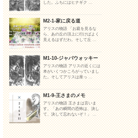
した。ふちにはヒナギク …
M2-1-家に戻る道
アリスの物語 「お庭を見るな
ら、あの丘の頂上に行けばよく
見えるはずだわ。そして丘 …
M1-10-ジャバウォッキー
アリスの物語 アリスの近くには
本がいくつかころがっていまし
た。そしてアリスは座っ …
M1-9-王さまのメモ
アリスの物語 王さまは言いま
す。「あの瞬間の恐怖は、決し
て、決して忘れないぞ！」 …