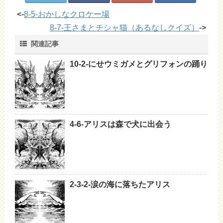
<-
8-5-おかしなクロケー場
8-7-王さまとチシャ猫（あるなしクイズ）
->
関連記事
10-2-にせウミガメとグリフォンの踊り
4-6-アリスは森で犬に出会う
2-3-2-涙の海に落ちたアリス