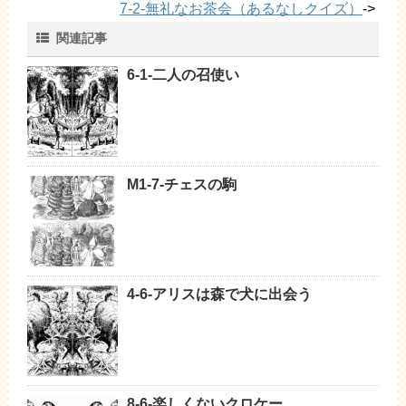
7-2-無礼なお茶会（あるなしクイズ）
->
関連記事
6-1-二人の召使い
M1-7-チェスの駒
4-6-アリスは森で犬に出会う
8-6-楽しくないクロケー