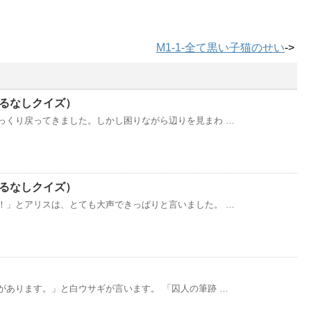
M1-1-全て黒い子猫のせい
->
あるなしクイズ）
っくり戻ってきました。しかし困りながら辺りを見まわ …
あるなしクイズ）
！」とアリスは、とても大声できっぱりと言いました。 …
があります。」と白ウサギが言います。 「囚人の筆跡 …