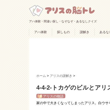
アハ体験・間違い探し・なぞなぞ・あるなしクイズ
アハ体験
探しもの
謎解き
あるな
ホーム
>
アリスの謎解き
>
4-4-2-トカゲのビルとアリ
アリスの物語
家の中で大きくなってしまったアリス。白ウサ