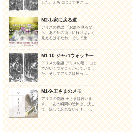
した。ふちにはヒナギク …
M2-1-家に戻る道
アリスの物語 「お庭を見るな
ら、あの丘の頂上に行けばよく
見えるはずだわ。そして丘 …
M1-10-ジャバウォッキー
アリスの物語 アリスの近くには
本がいくつかころがっていまし
た。そしてアリスは座っ …
M1-9-王さまのメモ
アリスの物語 王さまは言いま
す。「あの瞬間の恐怖は、決し
て、決して忘れないぞ！」 …