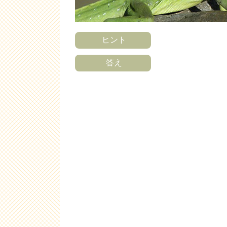
ヒント
答え